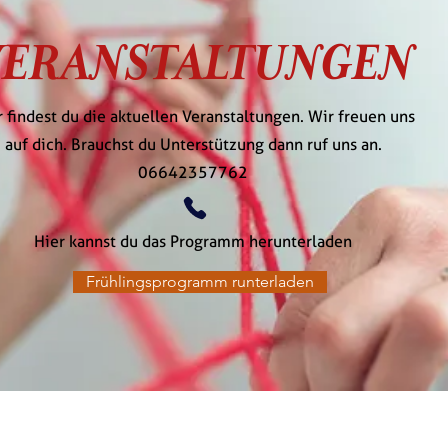
VERANSTALTUNGEN
r findest du die aktuellen Veranstaltungen. Wir freuen uns
auf dich. Brauchst du Unterstützung dann ruf uns an.
06642357762
Hier kannst du das Programm herunterladen
Frühlingsprogramm runterladen