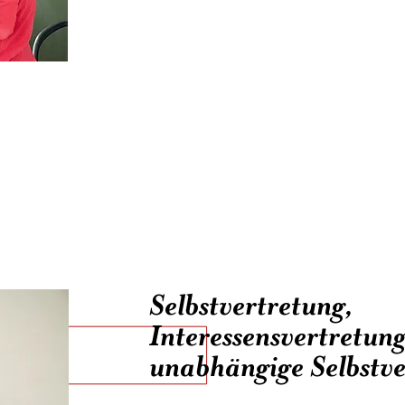
Wir machen Vorträge und Kur
Studenten und Fachpersone
unsere Arbeit, Selbstbestim
Diskriminierung und vieles 
Selbstvertretung,
Interessensvertretun
unabhängige Selbstve