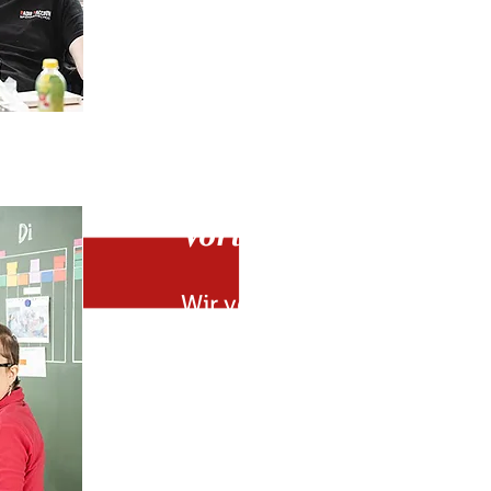
Vorträge und Kurse
Wir veranstalten Vorträge u
mit Lernschwierigkeiten zu 
Themen: unsere Arbeit, una
Selbstvertretung, meine Rech
Diskriminierung, Liebe und Se
und vieles mehr.