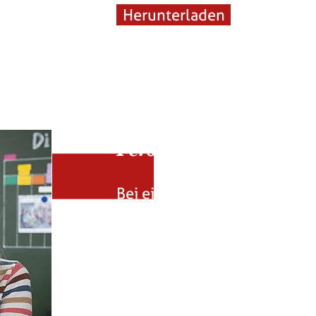
Herunterladen
Persönliche Zukunfts
Bei einer persönlichen Zuk
über Träume, Wünsche, Ziel
und nachdenken.
Dies geschieht mit Hilfe ein
Unterstützungskreises.
Dazu können Familie, Freun