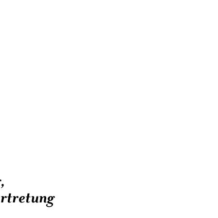
se für Schüler:innen,
n zu Themen wie
mung, Anti-
mehr.
g
,
rtretung